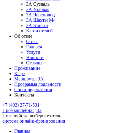
3А Суздаль
3А Узловая
3А Череповец
3А Шахты М4
ЗА Элиста
Карта отелей
Об отеле
О нас
Галерея
Услуги
Новости
Отзывы
Проживание
Кафе
Маршруты ЗА
Программа лояльности
Спецпредложения
Контакты
+7 (492) 27-71-531
Промышленная, 32
Пожалуйста, выберите отель
система онлайн-бронирования
Главная