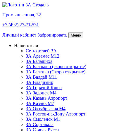
Промышленная, 32
+7 (492) 27-71-531
Личный кабинет
Забронировать
Меню
Наши отели
Сеть отелей 3А
ЗА Арзамас М12
3А Балашиха
3А Балаково (скоро открытие)
3А Балтика (Скоро открытие)
3А Валдай М11
3А Владимир
ЗА Горячий Ключ
3А Задонск М4
3А Казань Аэропорт
3А Казань M7
3А Октябрьская М4
3А Ростов-на-Дону Аэропорт
ЗА Смоленск М1
ЗА Сортавала
3А Старая Русса