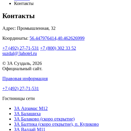
Контакты
Контакты
Адрес:
Промышленная, 32
Координаты:
56.447976414,40.462626999
+7 (492) 27-71-531
+7 (800) 302 33 52
suzdal@3ahotel.ru
© 3А Суздаль, 2026
Официальный сайт.
Правовая информация
+7 (492) 27-71-531
Гостиницы сети
3А Арзамас М12
3А Балашиха
3А Балаково (скоро открытие)
ЗА Балтика (скоро открытие),
п. Куликово
ЗА Валдай M11