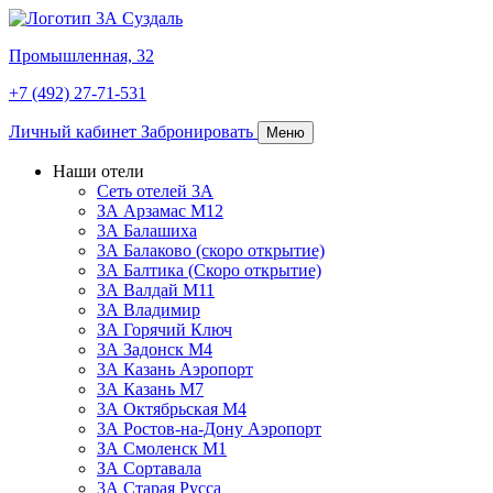
Промышленная, 32
+7 (492) 27-71-531
Личный кабинет
Забронировать
Меню
Наши отели
Сеть отелей 3А
ЗА Арзамас М12
3А Балашиха
3А Балаково (скоро открытие)
3А Балтика (Скоро открытие)
3А Валдай М11
3А Владимир
ЗА Горячий Ключ
3А Задонск М4
3А Казань Аэропорт
3А Казань M7
3А Октябрьская М4
3А Ростов-на-Дону Аэропорт
ЗА Смоленск М1
ЗА Сортавала
3А Старая Русса