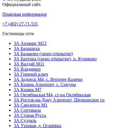
Официальный сайт.
Правовая информация
+7 (492) 27-71-531
Гостиницы сети
3А Арзамас М12
3А Балашиха
3А Балаково (скоро открытие)
ЗА Балтика (скоро открытие),
п. Куликово
ЗА Валдай M11
ЗА Владимир
3А Горячий ключ
3А Задонск М4,
с. Верхнее Казачье
3А Казань Аэропорт,
с. Сокуры
3А Казань М7
3А Октябрьская М4,
ст-ца Октябрьская
3А Ростов-на-Дону Аэропорт,
Щепкинское сп
ЗА Смоленск М1
3А Сортавала
3А Старая Русса
3А Суздаль
3А Узловая,
д. Огарёвка