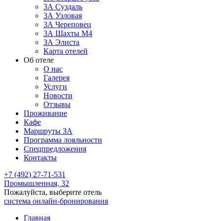
3А Суздаль
3А Узловая
3А Череповец
3А Шахты М4
ЗА Элиста
Карта отелей
Об отеле
О нас
Галерея
Услуги
Новости
Отзывы
Проживание
Кафе
Маршруты ЗА
Программа лояльности
Спецпредложения
Контакты
+7 (492) 27-71-531
Промышленная, 32
Пожалуйста, выберите отель
система онлайн-бронирования
Главная