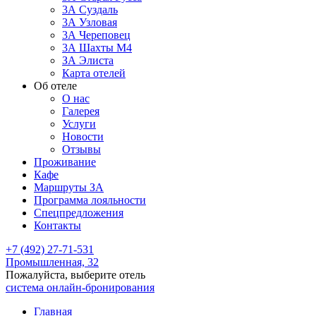
3А Суздаль
3А Узловая
3А Череповец
3А Шахты М4
ЗА Элиста
Карта отелей
Об отеле
О нас
Галерея
Услуги
Новости
Отзывы
Проживание
Кафе
Маршруты ЗА
Программа лояльности
Спецпредложения
Контакты
+7 (492) 27-71-531
Промышленная, 32
Пожалуйста, выберите отель
система онлайн-бронирования
Главная