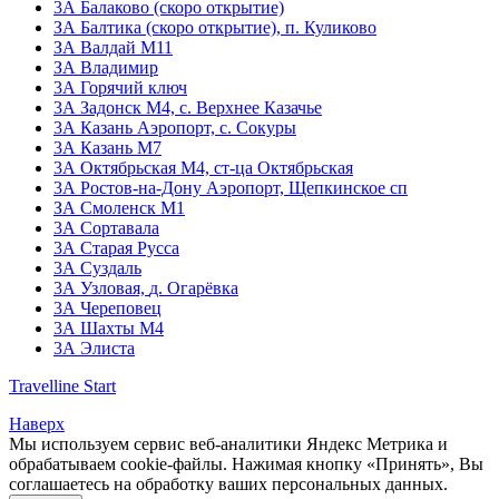
3А Балаково (скоро открытие)
ЗА Балтика (скоро открытие),
п. Куликово
ЗА Валдай M11
ЗА Владимир
3А Горячий ключ
3А Задонск М4,
с. Верхнее Казачье
3А Казань Аэропорт,
с. Сокуры
3А Казань М7
3А Октябрьская М4,
ст-ца Октябрьская
3А Ростов-на-Дону Аэропорт,
Щепкинское сп
ЗА Смоленск М1
3А Сортавала
3А Старая Русса
3А Суздаль
3А Узловая,
д. Огарёвка
3А Череповец
3А Шахты М4
3А Элиста
Travelline Start
Наверх
Мы используем сервис веб-аналитики Яндекс Метрика и
обрабатываем cookie-файлы. Нажимая кнопку «Принять», Вы
соглашаетесь на обработку ваших персональных данных.