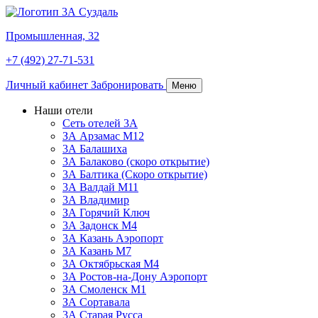
Промышленная, 32
+7 (492) 27-71-531
Личный кабинет
Забронировать
Меню
Наши отели
Сеть отелей 3А
ЗА Арзамас М12
3А Балашиха
3А Балаково (скоро открытие)
3А Балтика (Скоро открытие)
3А Валдай М11
3А Владимир
ЗА Горячий Ключ
3А Задонск М4
3А Казань Аэропорт
3А Казань M7
3А Октябрьская М4
3А Ростов-на-Дону Аэропорт
ЗА Смоленск М1
ЗА Сортавала
3А Старая Русса